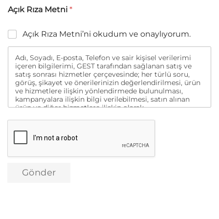
Açık Rıza Metni
*
Açık Rıza Metni’ni okudum ve onaylıyorum.
Adı, Soyadı, E-posta, Telefon ve sair kişisel verilerimi
içeren bilgilerimi, GEST tarafından sağlanan satış ve
satış sonrası hizmetler çerçevesinde; her türlü soru,
görüş, şikayet ve önerilerinizin değerlendirilmesi, ürün
ve hizmetlere ilişkin yönlendirmede bulunulması,
kampanyalara ilişkin bilgi verilebilmesi, satın alınan
ürün ve diğer hizmetlere ilişkin olarak
memnuniyetimin değerlendirilmesine yönelik analizler
yapılması ve bu kapsamda tarafımla iletişime
geçilmesi, anılan hizmetlere ve ürünlere yönelik
tanıtım, pazarlama ve kampanya faaliyetlerinin sosyal
medya, arama motorları, e-mail, kısa mesaj vb.
kanallarla gerçekleştirilmesi amacıyla tarafımla
iletişime geçilmesi ve aynı amaçlarla verilerimin yurt
Gönder
içi veya yurt dışı merkezli dijital pazarlama firmalarına
aktarılması amacıyla yukarıda belirtilen bilgiler
kapsamında işlenmesini kendi açık rızam ile
onaylıyorum.