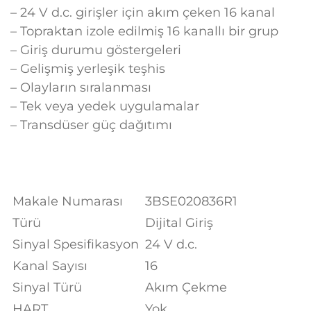
– 24 V d.c. girişler için akım çeken 16 kanal
– Topraktan izole edilmiş 16 kanallı bir grup
– Giriş durumu göstergeleri
– Gelişmiş yerleşik teşhis
– Olayların sıralanması
– Tek veya yedek uygulamalar
– Transdüser güç dağıtımı
Makale Numarası
3BSE020836R1
Türü
Dijital Giriş
Sinyal Spesifikasyon
24 V d.c.
Kanal Sayısı
16
Sinyal Türü
Akım Çekme
HART
Yok