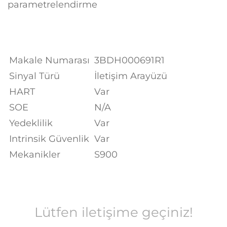
parametrelendirme
Makale Numarası
3BDH000691R1
Sinyal Türü
İletişim Arayüzü
HART
Var
SOE
N/A
Yedeklilik
Var
Intrinsik Güvenlik
Var
Mekanikler
S900
Lütfen iletişime geçiniz!