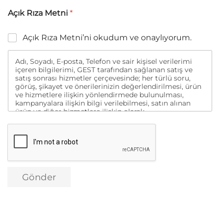
Açık Rıza Metni
*
Açık Rıza Metni’ni okudum ve onaylıyorum.
Adı, Soyadı, E-posta, Telefon ve sair kişisel verilerimi
içeren bilgilerimi, GEST tarafından sağlanan satış ve
satış sonrası hizmetler çerçevesinde; her türlü soru,
görüş, şikayet ve önerilerinizin değerlendirilmesi, ürün
ve hizmetlere ilişkin yönlendirmede bulunulması,
kampanyalara ilişkin bilgi verilebilmesi, satın alınan
ürün ve diğer hizmetlere ilişkin olarak
memnuniyetimin değerlendirilmesine yönelik analizler
yapılması ve bu kapsamda tarafımla iletişime
geçilmesi, anılan hizmetlere ve ürünlere yönelik
tanıtım, pazarlama ve kampanya faaliyetlerinin sosyal
medya, arama motorları, e-mail, kısa mesaj vb.
kanallarla gerçekleştirilmesi amacıyla tarafımla
iletişime geçilmesi ve aynı amaçlarla verilerimin yurt
Gönder
içi veya yurt dışı merkezli dijital pazarlama firmalarına
aktarılması amacıyla yukarıda belirtilen bilgiler
kapsamında işlenmesini kendi açık rızam ile
onaylıyorum.