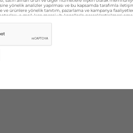
esi, satın alınan ürün ve diğer hizmetlere ilişkin olarak memnuni
ine yönelik analizler yapılması ve bu kapsamda tarafımla iletişi
e ve ürünlere yönelik tanıtım, pazarlama ve kampanya faaliyetler
orları, e-mail, kısa mesaj vb. kanallarla gerçekleştirilmesi ama
esi ve aynı amaçlarla verilerimin yurt içi veya yurt dışı merkezli 
rılması amacıyla yukarıda belirtilen bilgiler kapsamında işlenmes
ıyorum.