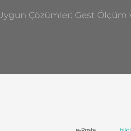
a Uygun Çözümler: Gest Ölçü
e-Posta
bilg