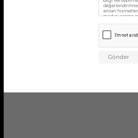
bilgi verilebilm
değerlendirilmes
anılan hizmetler
medya, arama mot
iletişime geçilm
firmalarına akta
rızam ile onayl
Gönder