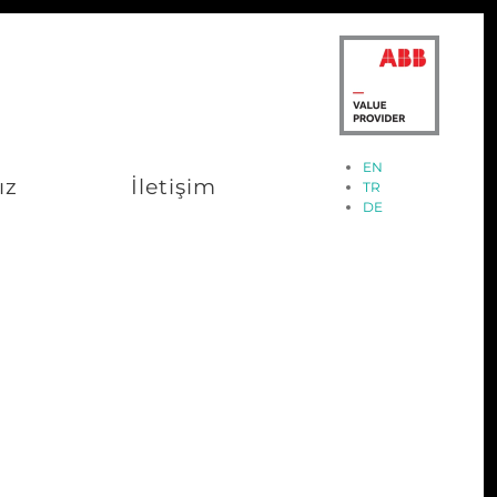
EN
ız
İletişim
TR
DE