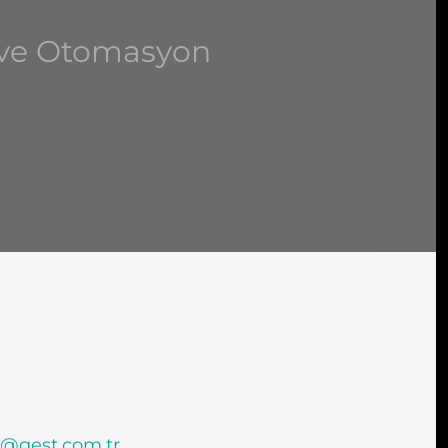
m ve Otomasyon
i@gest.com.tr