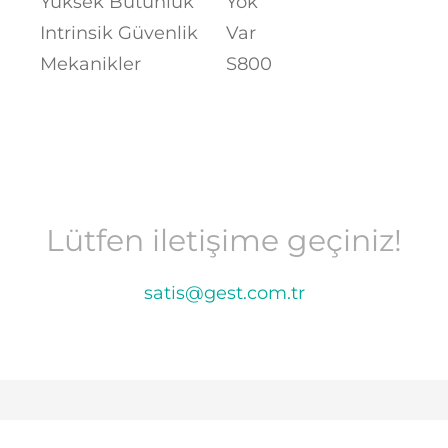
Yüksek Bütünlük
Yok
Intrinsik Güvenlik
Var
Mekanikler
S800
Lütfen iletişime geçiniz!
satis@gest.com.tr