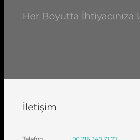
Her Boyutta İhtiyacınız
İletişim
Telefon
+90 216 340 71 77