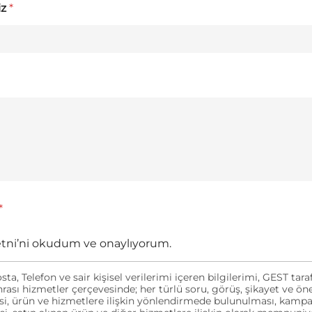
iz
*
*
etni’ni okudum ve onaylıyorum.
sta, Telefon ve sair kişisel verilerimi içeren bilgilerimi, GEST ta
nrası hizmetler çerçevesinde; her türlü soru, görüş, şikayet ve öne
i, ürün ve hizmetlere ilişkin yönlendirmede bulunulması, kampan