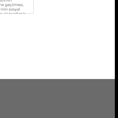
yetimin
me geçilmesi,
inin sosyal
cıyla tarafımla
dijital pazarlama
ini kendi açık