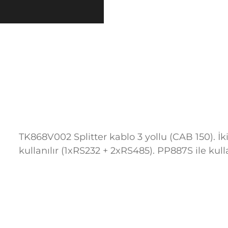
TK868V002 Splitter kablo 3 yollu (CAB 150). İk
kullanılır (1xRS232 + 2xRS485). PP887S ile kul