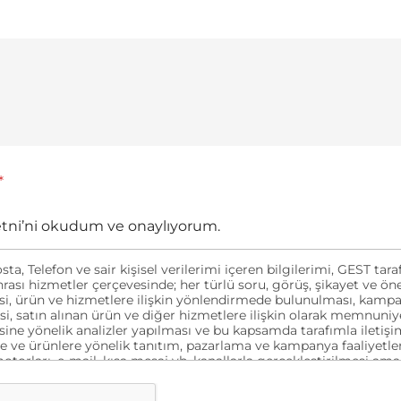
*
etni’ni okudum ve onaylıyorum.
sta, Telefon ve sair kişisel verilerimi içeren bilgilerimi, GEST ta
nrası hizmetler çerçevesinde; her türlü soru, görüş, şikayet ve öne
i, ürün ve hizmetlere ilişkin yönlendirmede bulunulması, kampan
esi, satın alınan ürün ve diğer hizmetlere ilişkin olarak memnuni
ine yönelik analizler yapılması ve bu kapsamda tarafımla iletişi
e ve ürünlere yönelik tanıtım, pazarlama ve kampanya faaliyetler
orları, e-mail, kısa mesaj vb. kanallarla gerçekleştirilmesi ama
esi ve aynı amaçlarla verilerimin yurt içi veya yurt dışı merkezli 
rılması amacıyla yukarıda belirtilen bilgiler kapsamında işlenmes