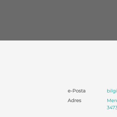
e-Posta
bilg
Adres
Merd
3473