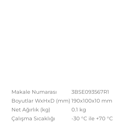
Makale Numarası
3BSE093567R1
Boyutlar WxHxD (mm)
190x100x10 mm
Net Ağırlık (kg)
0.1 kg
Çalışma Sıcaklığı
-30 °C ile +70 °C