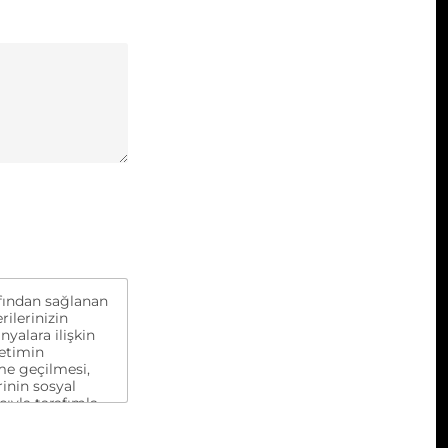
rafından sağlanan
rilerinizin
yalara ilişkin
yetimin
me geçilmesi,
inin sosyal
cıyla tarafımla
dijital pazarlama
ini kendi açık