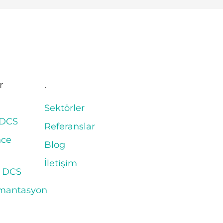
r
.
m
Sektörler
 DCS
Referanslar
nce
Blog
İletişim
 DCS
mantasyon