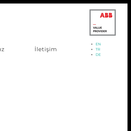
EN
ız
İletişim
TR
DE