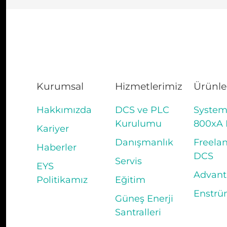
Kurumsal
Hizmetlerimiz
Ürünle
Hakkımızda
DCS ve PLC
Syste
Kurulumu
800xA
Kariyer
Danışmanlık
Freela
Haberler
DCS
Servis
EYS
Advant
Politikamız
Eğitim
Enstrü
Güneş Enerji
Santralleri