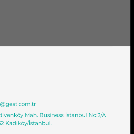
i@gest.com.tr
ivenköy Mah. Business İstanbul No:2/A
2 Kadıköy/İstanbul.