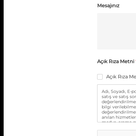
Mesajınız
Açık Rıza Metni
Açık Rıza M
Adı, Soyadı, E-po
satış ve satış so
değerlendirilmes
bilgi verilebilm
değerlendirilmes
anılan hizmetler
medya, arama mot
iletişime geçilm
firmalarına akta