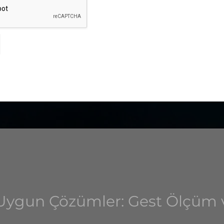
ıyorum.
a Uygun Çözümler: Gest Ölçü