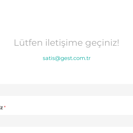
Lütfen iletişime geçiniz!
satis@gest.com.tr
iz
*