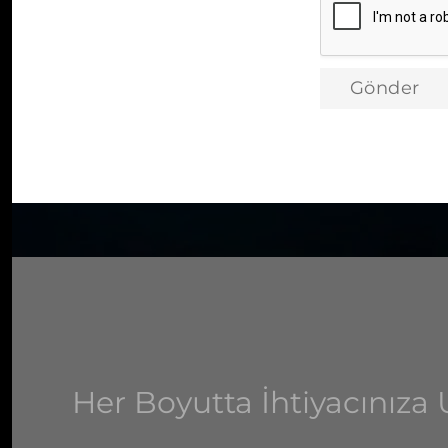
rızam ile onayl
Gönder
Her Boyutta İhtiyacınız