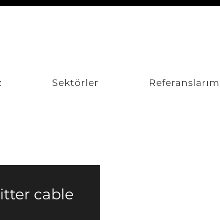
z
Sektörler
Referanslarım
tter cable