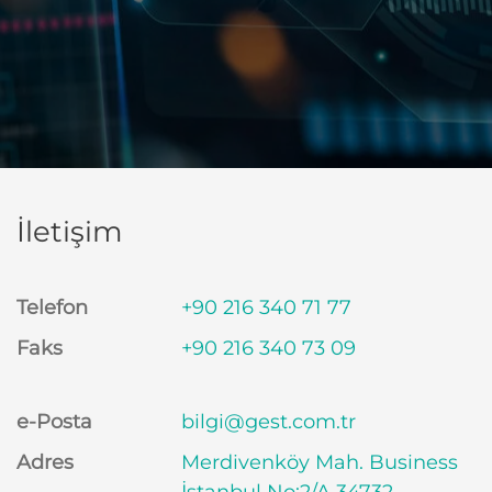
İletişim
Telefon
+90 216 340 71 77
Faks
+90 216 340 73 09
e-Posta
bilgi@gest.com.tr
Adres
Merdivenköy Mah. Business
İstanbul No:2/A 34732