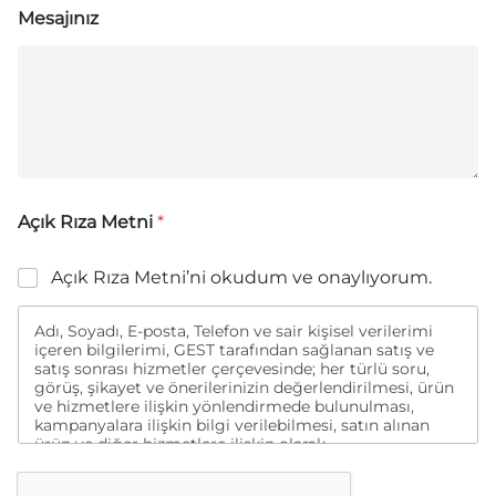
Mesajınız
Açık Rıza Metni
*
Açık Rıza Metni’ni okudum ve onaylıyorum.
Adı, Soyadı, E-posta, Telefon ve sair kişisel verilerimi
içeren bilgilerimi, GEST tarafından sağlanan satış ve
satış sonrası hizmetler çerçevesinde; her türlü soru,
görüş, şikayet ve önerilerinizin değerlendirilmesi, ürün
ve hizmetlere ilişkin yönlendirmede bulunulması,
kampanyalara ilişkin bilgi verilebilmesi, satın alınan
ürün ve diğer hizmetlere ilişkin olarak
memnuniyetimin değerlendirilmesine yönelik analizler
yapılması ve bu kapsamda tarafımla iletişime