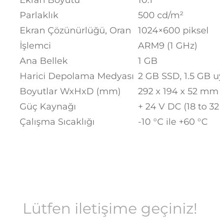
Ekran Boyutu
10.1″
Parlaklık
500 cd/m²
Ekran Çözünürlüğü, Oran
1024×600 piksel
İşlemci
ARM9 (1 GHz)
Ana Bellek
1 GB
Harici Depolama Medyası
2 GB SSD, 1.5 GB 
Boyutlar WxHxD (mm)
292 x 194 x 52 mm
Güç Kaynağı
+ 24 V DC (18 to 3
Çalışma Sıcaklığı
-10 °C ile +60 °C
Lütfen iletişime geçiniz!