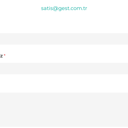
satis@gest.com.tr
iz
*