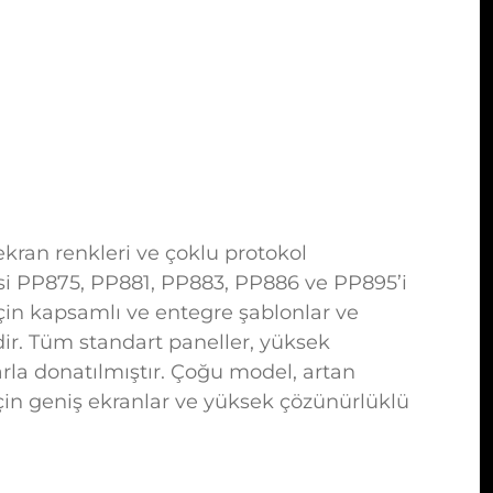
kran renkleri ve çoklu protokol
risi PP875, PP881, PP883, PP886 ve PP895’i
m için kapsamlı ve entegre şablonlar ve
ir. Tüm standart paneller, yüksek
rla donatılmıştır. Çoğu model, artan
çin geniş ekranlar ve yüksek çözünürlüklü