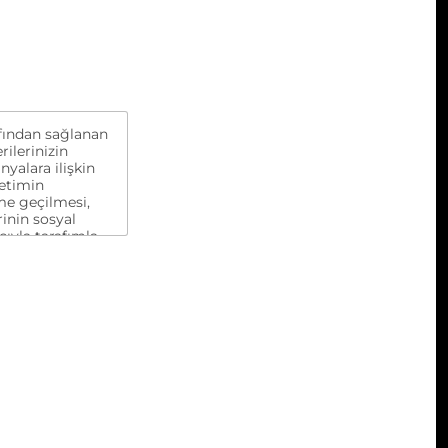
rafından sağlanan
rilerinizin
yalara ilişkin
yetimin
me geçilmesi,
inin sosyal
cıyla tarafımla
dijital pazarlama
ini kendi açık