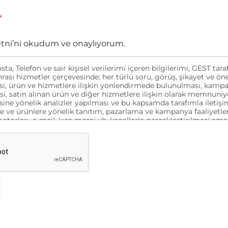
*
etni’ni okudum ve onaylıyorum.
sta, Telefon ve sair kişisel verilerimi içeren bilgilerimi, GEST ta
nrası hizmetler çerçevesinde; her türlü soru, görüş, şikayet ve öne
i, ürün ve hizmetlere ilişkin yönlendirmede bulunulması, kampan
esi, satın alınan ürün ve diğer hizmetlere ilişkin olarak memnuni
ine yönelik analizler yapılması ve bu kapsamda tarafımla iletişi
e ve ürünlere yönelik tanıtım, pazarlama ve kampanya faaliyetler
orları, e-mail, kısa mesaj vb. kanallarla gerçekleştirilmesi ama
esi ve aynı amaçlarla verilerimin yurt içi veya yurt dışı merkezli 
rılması amacıyla yukarıda belirtilen bilgiler kapsamında işlenmes
ıyorum.