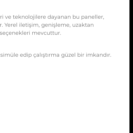
ri ve teknolojilere dayanan bu paneller,
. Yerel iletişim, genişleme, uzaktan
ı seçenekleri mevcuttur.
imüle edip çalıştırma güzel bir imkandır.