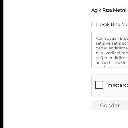
Açık Rıza Metni
Açık Rıza M
Adı, Soyadı, E-po
satış ve satış so
değerlendirilmes
bilgi verilebilm
değerlendirilmes
anılan hizmetler
medya, arama mot
iletişime geçilm
firmalarına akta
rızam ile onayl
Gönder