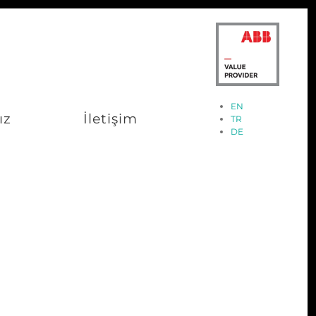
EN
ız
İletişim
TR
DE