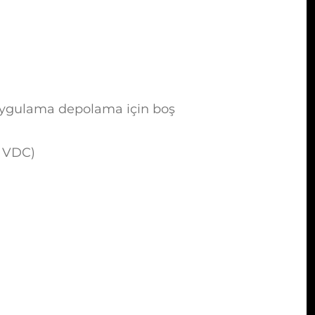
uygulama depolama için boş
2 VDC)