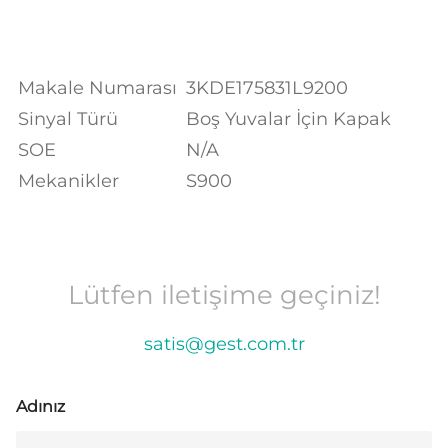
Makale Numarası
3KDE175831L9200
Sinyal Türü
Boş Yuvalar İçin Kapak
SOE
N/A
Mekanikler
S900
Lütfen iletişime geçiniz!
satis@gest.com.tr
Adınız