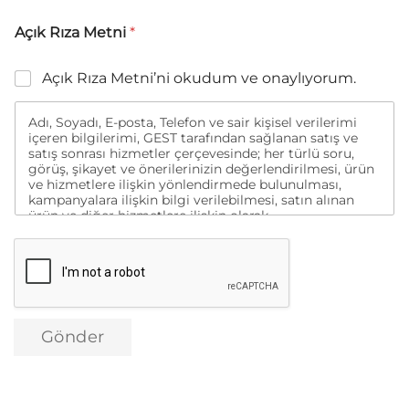
Açık Rıza Metni
*
Açık Rıza Metni’ni okudum ve onaylıyorum.
Adı, Soyadı, E-posta, Telefon ve sair kişisel verilerimi
içeren bilgilerimi, GEST tarafından sağlanan satış ve
satış sonrası hizmetler çerçevesinde; her türlü soru,
görüş, şikayet ve önerilerinizin değerlendirilmesi, ürün
ve hizmetlere ilişkin yönlendirmede bulunulması,
kampanyalara ilişkin bilgi verilebilmesi, satın alınan
ürün ve diğer hizmetlere ilişkin olarak
memnuniyetimin değerlendirilmesine yönelik analizler
yapılması ve bu kapsamda tarafımla iletişime
geçilmesi, anılan hizmetlere ve ürünlere yönelik
tanıtım, pazarlama ve kampanya faaliyetlerinin sosyal
medya, arama motorları, e-mail, kısa mesaj vb.
kanallarla gerçekleştirilmesi amacıyla tarafımla
iletişime geçilmesi ve aynı amaçlarla verilerimin yurt
Gönder
içi veya yurt dışı merkezli dijital pazarlama firmalarına
aktarılması amacıyla yukarıda belirtilen bilgiler
kapsamında işlenmesini kendi açık rızam ile
onaylıyorum.