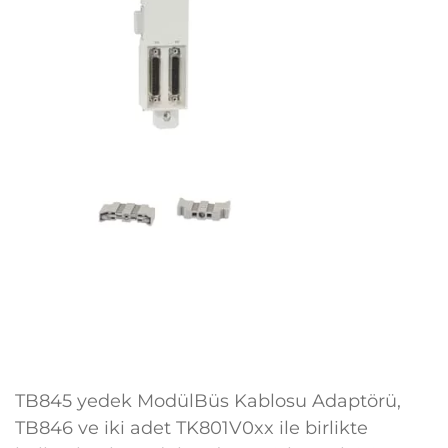
TB845 yedek ModülBüs Kablosu Adaptörü,
TB846 ve iki adet TK801V0xx ile birlikte