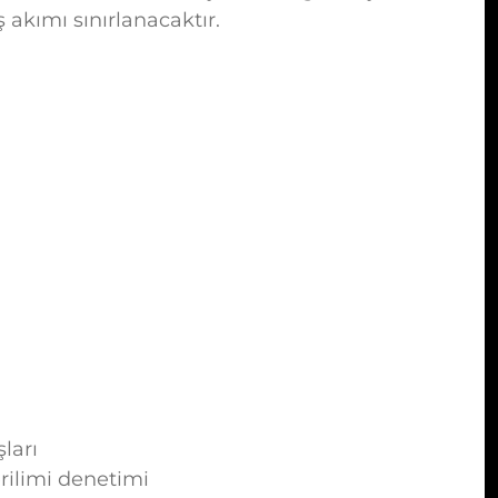
 akımı sınırlanacaktır.
ları
erilimi denetimi