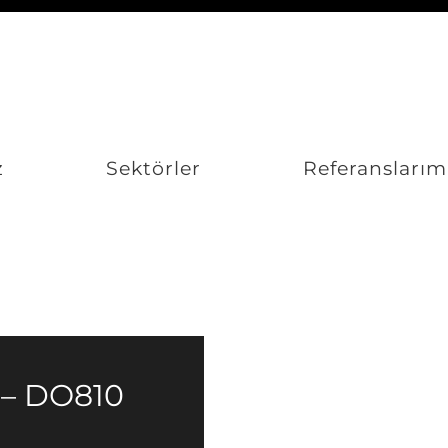
z
Sektörler
Referanslarım
 – DO810