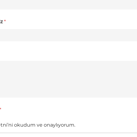
iz
*
*
etni’ni okudum ve onaylıyorum.