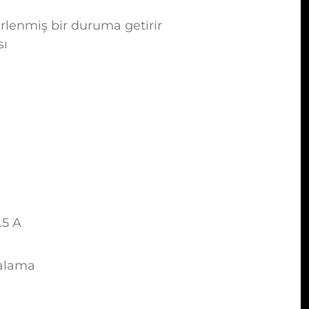
irlenmiş bir duruma getirir
sı
0.5 A
ralama