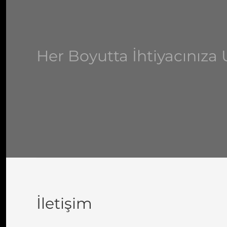
Her Boyutta İhtiyacınız
İletişim