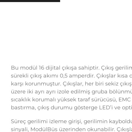
Bu modül 16 dijital çıkışa sahiptir. Çıkış geri
sürekli çıkış akımı 0,5 amperdir. Çıkışlar kısa d
karşı korunmuştur. Çıkışlar, her biri sekiz çık
üzere iki ayrı ayrı izole edilmiş gruba bölünmüş
sıcaklık korumalı yüksek taraf sürücüsü, EMC 
bastırma, çıkış durumu gösterge LED’i ve opti
Süreç gerilimi izleme girişi, gerilimin kaybold
sinyali, ModülBüs üzerinden okunabilir. Çıkışlar