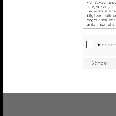
Adı, Soyadı, E-po
satış ve satış so
değerlendirilmes
bilgi verilebilm
değerlendirilmes
anılan hizmetler
medya, arama mot
iletişime geçilm
firmalarına akta
rızam ile onayl
Gönder