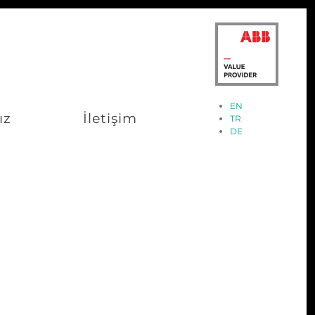
EN
ız
İletişim
TR
DE