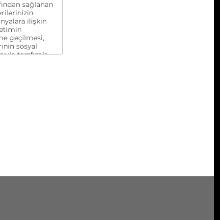
rafından sağlanan
rilerinizin
yalara ilişkin
yetimin
me geçilmesi,
inin sosyal
cıyla tarafımla
dijital pazarlama
ini kendi açık