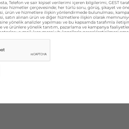
sta, Telefon ve sair kişisel verilerimi içeren bilgilerimi, GEST ta
nrası hizmetler çerçevesinde; her türlü soru, görüş, şikayet ve öne
i, ürün ve hizmetlere ilişkin yönlendirmede bulunulması, kampan
esi, satın alınan ürün ve diğer hizmetlere ilişkin olarak memnuni
ine yönelik analizler yapılması ve bu kapsamda tarafımla iletişi
e ve ürünlere yönelik tanıtım, pazarlama ve kampanya faaliyetler
orları, e-mail, kısa mesaj vb. kanallarla gerçekleştirilmesi ama
esi ve aynı amaçlarla verilerimin yurt içi veya yurt dışı merkezli 
rılması amacıyla yukarıda belirtilen bilgiler kapsamında işlenmes
ıyorum.