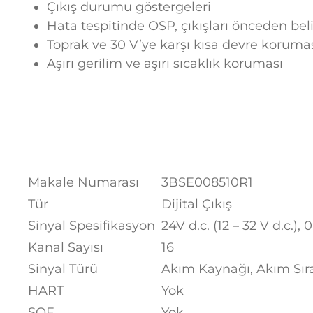
Çıkış durumu göstergeleri
Hata tespitinde OSP, çıkışları önceden bel
Toprak ve 30 V’ye karşı kısa devre koruma
Aşırı gerilim ve aşırı sıcaklık koruması
Makale Numarası
3BSE008510R1
Tür
Dijital Çıkış
Sinyal Spesifikasyon
24V d.c. (12 – 32 V d.c.), 
Kanal Sayısı
16
Sinyal Türü
Akım Kaynağı, Akım Sı
HART
Yok
SOE
Yok