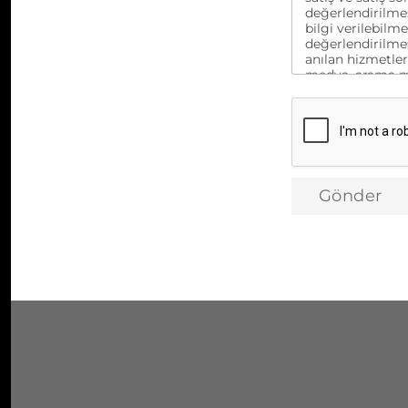
değerlendirilmes
bilgi verilebilm
değerlendirilmes
anılan hizmetler
medya, arama mot
iletişime geçilm
firmalarına akta
rızam ile onayl
Gönder