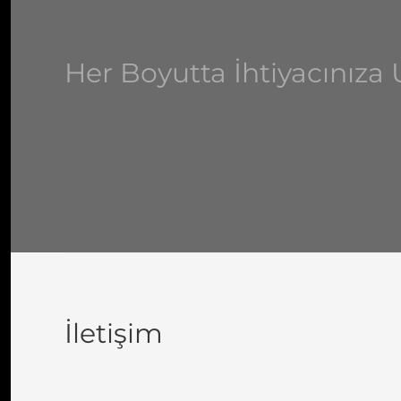
Her Boyutta İhtiyacınız
İletişim