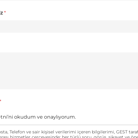
iz
*
*
etni’ni okudum ve onaylıyorum.
sta, Telefon ve sair kişisel verilerimi içeren bilgilerimi, GEST ta
nrası hizmetler çerçevesinde; her türlü soru, görüş, şikayet ve öne