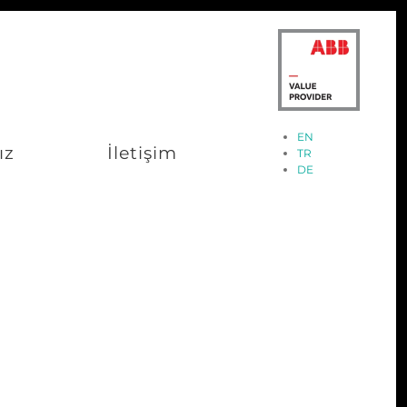
EN
ız
İletişim
TR
DE