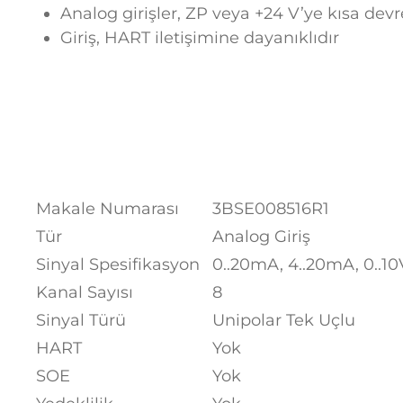
Analog girişler, ZP veya +24 V’ye kısa dev
Giriş, HART iletişimine dayanıklıdır
Makale Numarası
3BSE008516R1
Tür
Analog Giriş
Sinyal Spesifikasyon
0..20mA, 4..20mA, 0..10V
Kanal Sayısı
8
Sinyal Türü
Unipolar Tek Uçlu
HART
Yok
SOE
Yok