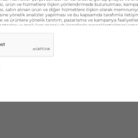
i, ürün ve hizmetlere ilişkin yönlendirmede bulunulması, kampan
esi, satın alınan ürün ve diğer hizmetlere ilişkin olarak memnuni
ine yönelik analizler yapılması ve bu kapsamda tarafımla iletişi
e ve ürünlere yönelik tanıtım, pazarlama ve kampanya faaliyetler
orları, e-mail, kısa mesaj vb. kanallarla gerçekleştirilmesi ama
esi ve aynı amaçlarla verilerimin yurt içi veya yurt dışı merkezli 
rılması amacıyla yukarıda belirtilen bilgiler kapsamında işlenmes
ıyorum.