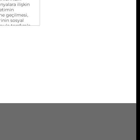
yalara ilişkin
yetimin
me geçilmesi,
inin sosyal
cıyla tarafımla
dijital pazarlama
ini kendi açık