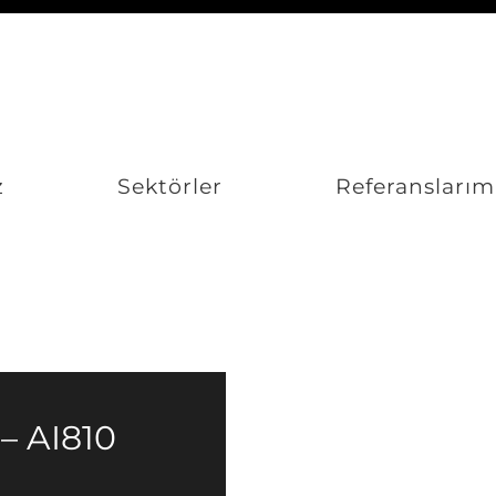
z
Sektörler
Referanslarım
– AI810