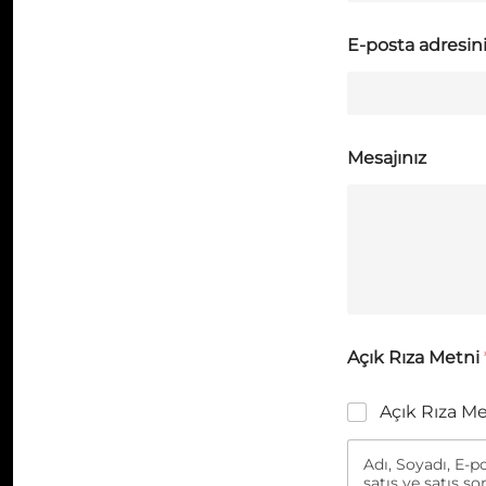
E-posta adresin
Mesajınız
Açık Rıza Metni
Açık Rıza M
Adı, Soyadı, E-po
satış ve satış so