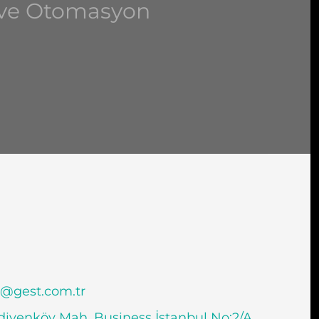
m ve Otomasyon
i@gest.com.tr
ivenköy Mah. Business İstanbul No:2/A