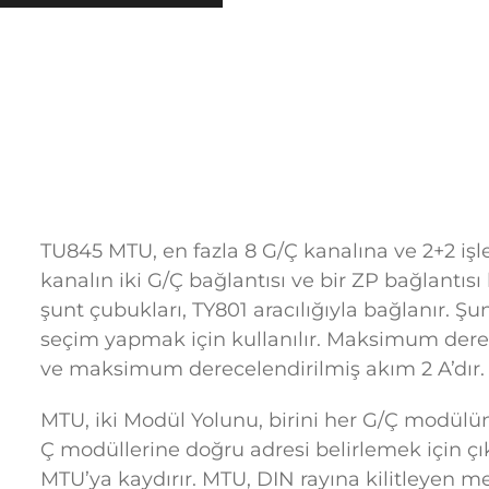
TU845 MTU, en fazla 8 G/Ç kanalına ve 2+2 işle
kanalın iki G/Ç bağlantısı ve bir ZP bağlantısı 
şunt çubukları, TY801 aracılığıyla bağlanır. Şu
seçim yapmak için kullanılır. Maksimum derec
ve maksimum derecelendirilmiş akım 2 A’dır.
MTU, iki Modül Yolunu, birini her G/Ç modülüne
Ç modüllerine doğru adresi belirlemek için çıkı
MTU’ya kaydırır. MTU, DIN rayına kilitleyen m