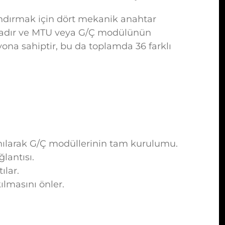
landırmak için dört mekanik anahtar
rmadır ve MTU veya G/Ç modülünün
syona sahiptir, bu da toplamda 36 farklı
lanılarak G/Ç modüllerinin tam kurulumu.
lantısı.
ılar.
lmasını önler.