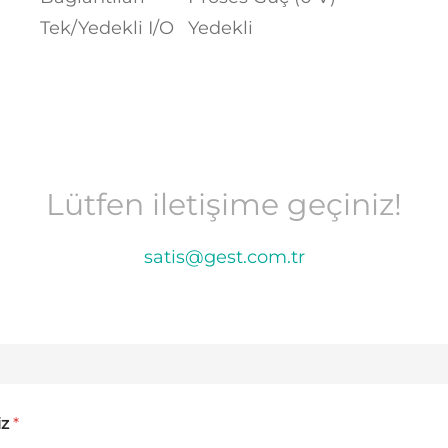
Tek/Yedekli I/O
Yedekli
Lütfen iletişime geçiniz!
satis@gest.com.tr
iz
*