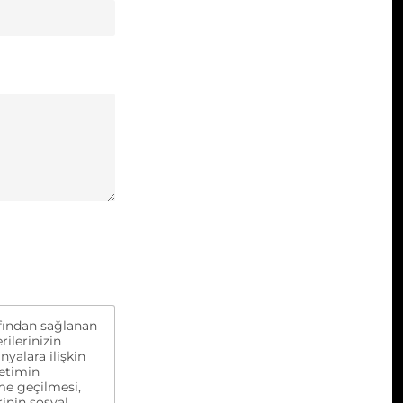
rafından sağlanan
rilerinizin
yalara ilişkin
yetimin
me geçilmesi,
inin sosyal