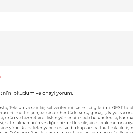
*
etni’ni okudum ve onaylıyorum.
sta, Telefon ve sair kişisel verilerimi içeren bilgilerimi, GEST ta
nrası hizmetler çerçevesinde; her türlü soru, görüş, şikayet ve öne
i, ürün ve hizmetlere ilişkin yönlendirmede bulunulması, kampan
esi, satın alınan ürün ve diğer hizmetlere ilişkin olarak memnuni
ine yönelik analizler yapılması ve bu kapsamda tarafımla iletişi
e ve ürünlere yönelik tanıtım, pazarlama ve kampanya faaliyetler