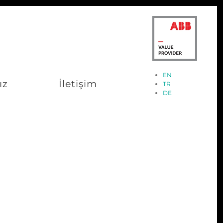
EN
ız
İletişim
TR
DE