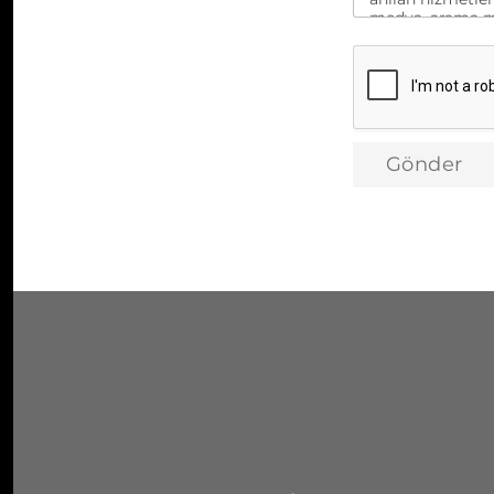
medya, arama mot
iletişime geçilm
firmalarına akta
rızam ile onayl
Gönder