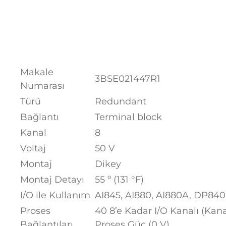
Makale
3BSE021447R1
Numarası
Türü
Redundant
Bağlantı
Terminal block
Kanal
8
Voltaj
50 V
Montaj
Dikey
Montaj Detayı
55 º (131 °F)
I/O ile Kullanım
AI845, AI880, AI880A, DP840
Proses
40 8’e Kadar I/O Kanalı (Kan
Bağlantıları
Proses Güç (0 V)