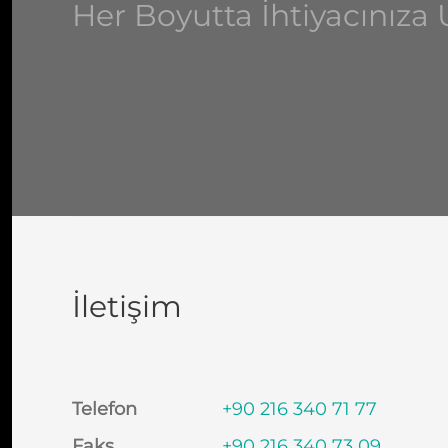
Her Boyutta İhtiyacınız
İletişim
Telefon
+90 216 340 71 77
Faks
+90 216 340 73 09