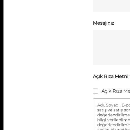
Mesajınız
Açık Rıza Metni
Açık Rıza M
Adı, Soyadı, E-po
satış ve satış so
değerlendirilmes
bilgi verilebilm
değerlendirilmes
anılan hizmetler