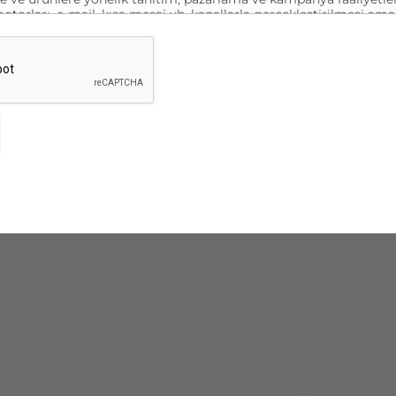
orları, e-mail, kısa mesaj vb. kanallarla gerçekleştirilmesi ama
esi ve aynı amaçlarla verilerimin yurt içi veya yurt dışı merkezli 
rılması amacıyla yukarıda belirtilen bilgiler kapsamında işlenmes
ıyorum.