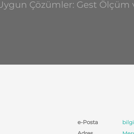
a Uygun Çözümler: Gest Ölçü
e-Posta
bilg
Adres
Merd